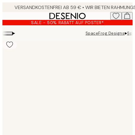
Skip
to
main
SALE - 50% RABATT AUF POSTER*
content.
▸
▸
SpaceFrog Designs
Spa
Product
images