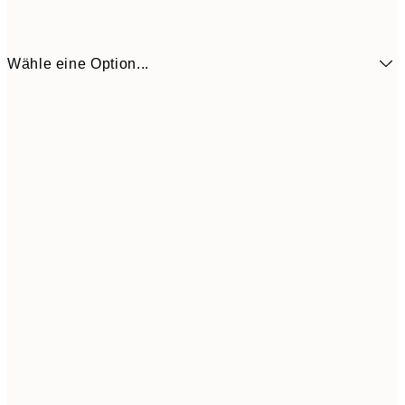
Wähle eine Option...
19,4
50x70 cm
32,