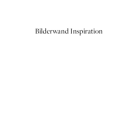
Vintage Sea Turtle Poster
Ab 3,98 €
7,95 €
Bilderwand Inspiration