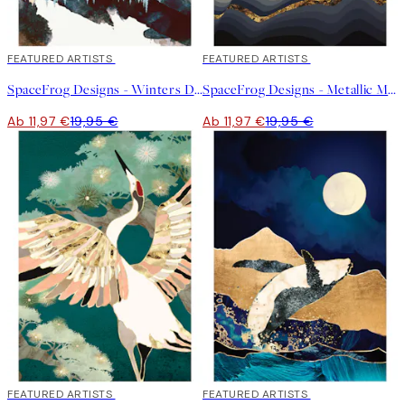
40%*
FEATURED ARTISTS
40%*
FEATURED ARTISTS
SpaceFrog Designs - Winters Day Poster
SpaceFrog Designs - Metallic Mountains Poster
Ab 11,97 €
19,95 €
Ab 11,97 €
19,95 €
40%*
FEATURED ARTISTS
40%*
FEATURED ARTISTS