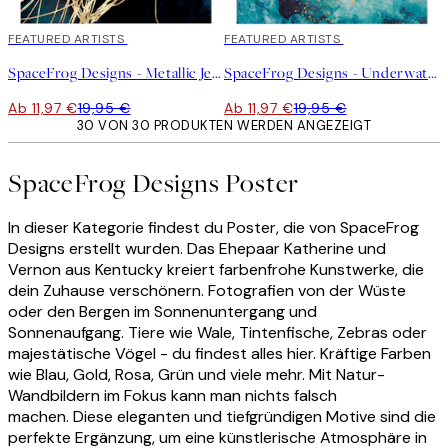
40%*
FEATURED ARTISTS
40%*
FEATURED ARTISTS
SpaceFrog Designs - Metallic Jellyfish III Poster
SpaceFrog Designs - Underwater Dream V Poster
Ab 11,97 €
19,95 €
Ab 11,97 €
19,95 €
30 VON 30 PRODUKTEN WERDEN ANGEZEIGT
SpaceFrog Designs Poster
In dieser Kategorie findest du Poster, die von SpaceFrog
Designs erstellt wurden. Das Ehepaar Katherine und
Vernon aus Kentucky kreiert farbenfrohe Kunstwerke, die
dein Zuhause verschönern. Fotografien von der Wüste
oder den Bergen im Sonnenuntergang und
Sonnenaufgang. Tiere wie Wale, Tintenfische, Zebras oder
majestätische Vögel - du findest alles hier. Kräftige Farben
wie Blau, Gold, Rosa, Grün und viele mehr. Mit Natur-
Wandbildern im Fokus kann man nichts falsch
machen. Diese eleganten und tiefgründigen Motive sind die
perfekte Ergänzung, um eine künstlerische Atmosphäre in