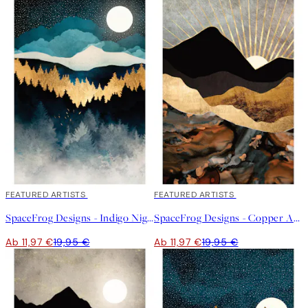
40%*
FEATURED ARTISTS
40%*
FEATURED ARTISTS
SpaceFrog Designs - Indigo Night Poster
SpaceFrog Designs - Copper And Gold Mountains Poster
Ab 11,97 €
19,95 €
Ab 11,97 €
19,95 €