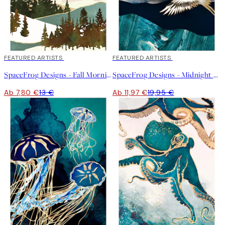
40%*
FEATURED ARTISTS
40%*
FEATURED ARTISTS
SpaceFrog Designs - Fall Morning Poster
SpaceFrog Designs - Midnight Cranes Poster
Ab 7,80 €
13 €
Ab 11,97 €
19,95 €