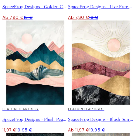
SpaceFrog Designs - Golden Crane Poster
SpaceFrog Designs - Live Free Poster
Ab 7,80 €
13 €
Ab 7,80 €
13 €
40%*
FEATURED ARTISTS
40%*
FEATURED ARTISTS
SpaceFrog Designs - Plush Peaks Poster
SpaceFrog Designs - Blush Sun Poster
11,97 €
19,95 €
Ab 11,97 €
19,95 €