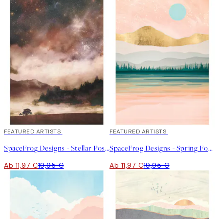
40%*
FEATURED ARTISTS
40%*
FEATURED ARTISTS
SpaceFrog Designs - Stellar Poster
SpaceFrog Designs - Spring Forest Lake Poster
Ab 11,97 €
19,95 €
Ab 11,97 €
19,95 €