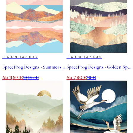
40%*
FEATURED ARTISTS
40%*
FEATURED ARTISTS
SpaceFrog Designs - Summers Day Poster
SpaceFrog Designs - Golden Spring Reflection Poster
Ab 11,97 €
19,95 €
Ab 7,80 €
13 €