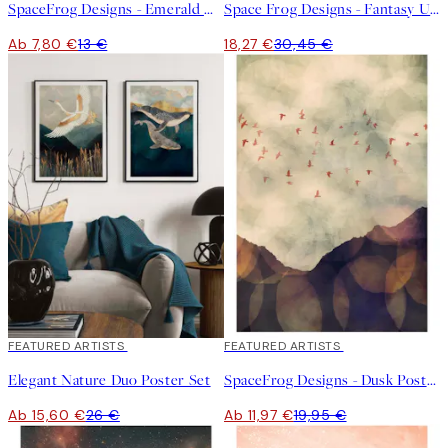
SpaceFrog Designs - Emerald Hills Poster
Space Frog Designs - Fantasy Utopia Poster
Ab 7,80 €
13 €
18,27 €
30,45 €
-40%
FEATURED ARTISTS
40%*
FEATURED ARTISTS
Elegant Nature Duo Poster Set
SpaceFrog Designs - Dusk Poster
Ab 15,60 €
26 €
Ab 11,97 €
19,95 €