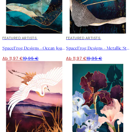
40%*
FEATURED ARTISTS
40%*
FEATURED ARTISTS
SpaceFrog Designs - Ocean Journey Poster
SpaceFrog Designs - Metallic Stingray Poster
Ab 11,97 €
19,95 €
Ab 11,97 €
19,95 €