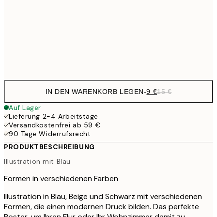
22,8
50x70 cm
Frame
options
IN DEN WARENKORB LEGEN
-
9 €
15 €
Auf Lager
Lieferung 2-4 Arbeitstage
Versandkostenfrei ab 59 €
90 Tage Widerrufsrecht
PRODUKTBESCHREIBUNG
Illustration mit Blau
Formen in verschiedenen Farben
Illustration in Blau, Beige und Schwarz mit verschiedenen
Formen, die einen modernen Druck bilden. Das perfekte
Poster, um Ihren Flur oder Ihr Wohnzimmer damit zu