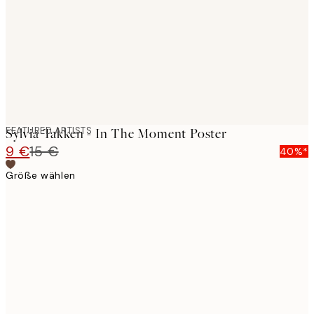
FEATURED ARTISTS
Sylvia Takken - In The Moment Poster
9 €
15 €
40%*
Größe wählen