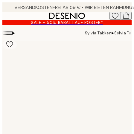
Skip
to
main
SALE - 50% RABATT AUF POSTER*
content.
▸
▸
Sylvia Takken
Sylvia Ta
Product
images