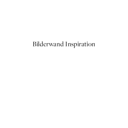
50%*
Matisse - Blue Nude III Poste
Ab 9,98 €
19,95 €
Bilderwand Inspiration