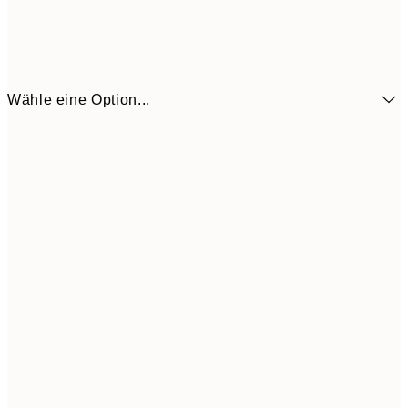
Wähle eine Option...
9,
30x40 cm
19,