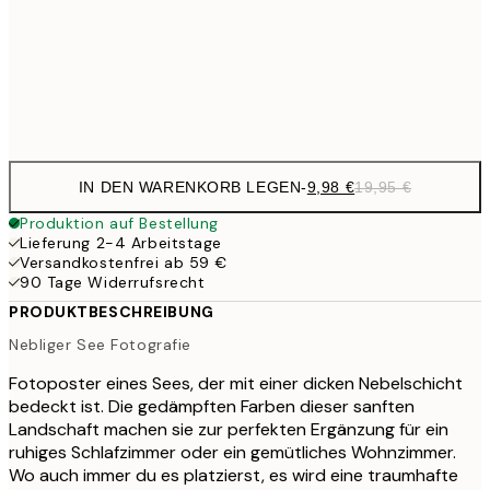
16,2
50x70 cm
32,
Frame
options
IN DEN WARENKORB LEGEN
-
9,98 €
19,95 €
Produktion auf Bestellung
Lieferung 2-4 Arbeitstage
Versandkostenfrei ab 59 €
90 Tage Widerrufsrecht
PRODUKTBESCHREIBUNG
Nebliger See Fotografie
Fotoposter eines Sees, der mit einer dicken Nebelschicht
bedeckt ist. Die gedämpften Farben dieser sanften
Landschaft machen sie zur perfekten Ergänzung für ein
ruhiges Schlafzimmer oder ein gemütliches Wohnzimmer.
Wo auch immer du es platzierst, es wird eine traumhafte