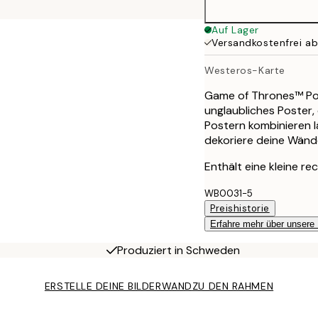
Auf Lager
Versandkostenfrei a
Westeros-Karte
Game of Thrones™ Pos
unglaubliches Poster,
Postern kombinieren l
dekoriere deine Wänd
Enthält eine kleine rec
WB0031-5
Preishistorie
Erfahre mehr über unsere
Produziert in Schweden
ERSTELLE DEINE BILDERWAND
ZU DEN RAHMEN