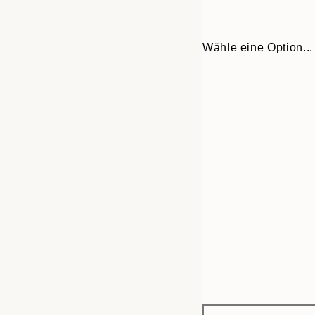
Wähle eine Option...
Frame
30x40 cm
options
50x70 cm