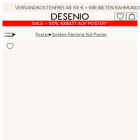
Skip
to
main
SALE - 50% RABATT AUF POSTER*
content.
▸
▸
Poster
Golden Painting No1 Poster
Product
images