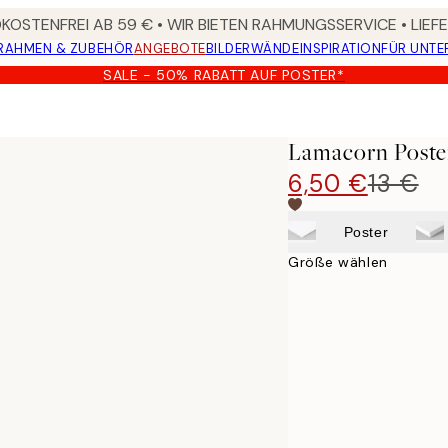
OSTENFREI AB 59 € • WIR BIETEN RAHMUNGSSERVICE • LIE
RAHMEN & ZUBEHÖR
ANGEBOTE
BILDERWÄNDE
INSPIRATION
FÜR UNT
SALE - 50% RABATT AUF POSTER*
Lamacorn Poste
6,50 €
13 €
Poster
Größe wählen