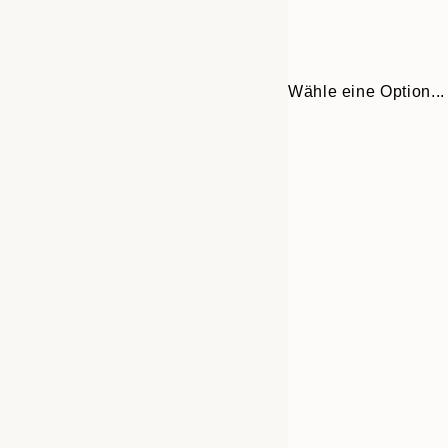
Wähle eine Option...
Frame
21x30 cm
options
30x40 cm