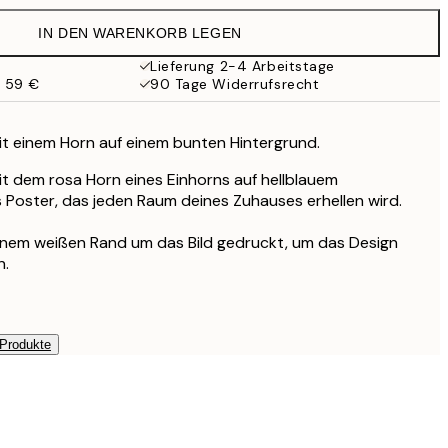
19,95 €
IN DEN WARENKORB LEGEN
16,23 €
32,45 €
Lieferung 2-4 Arbeitstage
b 59 €
90 Tage Widerrufsrecht
t einem Horn auf einem bunten Hintergrund.
t dem rosa Horn eines Einhorns auf hellblauem
s Poster, das jeden Raum deines Zuhauses erhellen wird.
einem weißen Rand um das Bild gedruckt, um das Design
n.
 Produkte