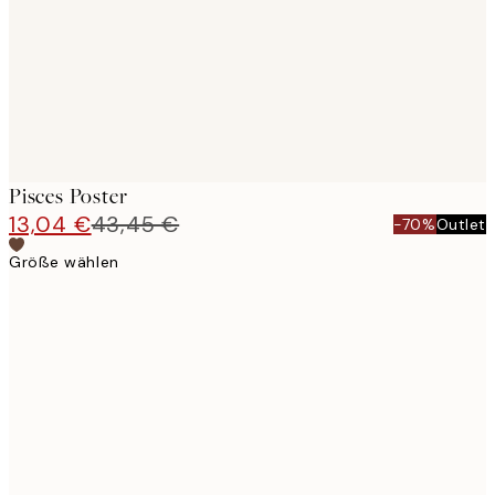
images
Pisces Poster
13,04 €
43,45 €
-70%
Outlet
Größe wählen