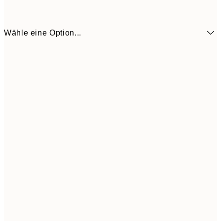
Wähle eine Option...
13,0
30x40 cm
43,