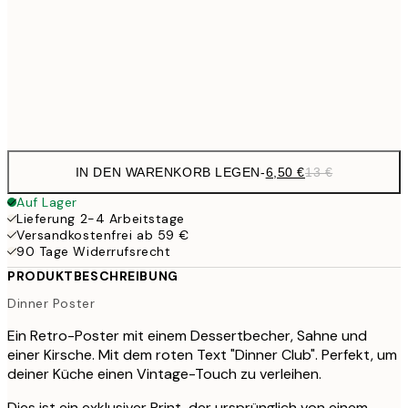
16,2
50x70 cm
32,
Frame
options
IN DEN WARENKORB LEGEN
-
6,50 €
13 €
Auf Lager
Lieferung 2-4 Arbeitstage
Versandkostenfrei ab 59 €
90 Tage Widerrufsrecht
PRODUKTBESCHREIBUNG
Dinner Poster
Ein Retro-Poster mit einem Dessertbecher, Sahne und
einer Kirsche. Mit dem roten Text "Dinner Club". Perfekt, um
deiner Küche einen Vintage-Touch zu verleihen.
Dies ist ein exklusiver Print, der ursprünglich von einem