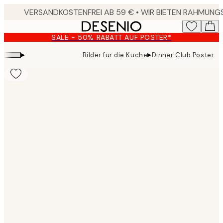
Skip
to
main
SALE - 50% RABATT AUF POSTER*
content.
▸
▸
Bilder für die Küche
Dinner Club Poster
Product
images