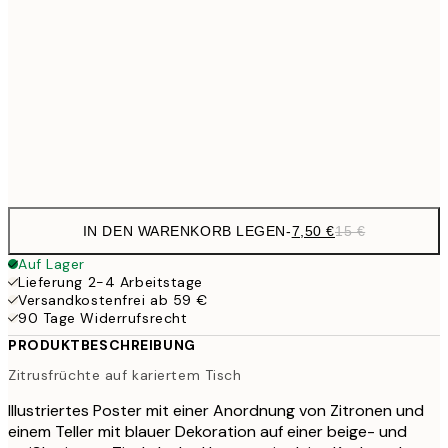
10,9
30x40 cm
21,
1
50x70 cm
Frame
options
IN DEN WARENKORB LEGEN
-
7,50 €
15 €
Auf Lager
Lieferung 2-4 Arbeitstage
Versandkostenfrei ab 59 €
90 Tage Widerrufsrecht
PRODUKTBESCHREIBUNG
Zitrusfrüchte auf kariertem Tisch
Illustriertes Poster mit einer Anordnung von Zitronen und
einem Teller mit blauer Dekoration auf einer beige- und