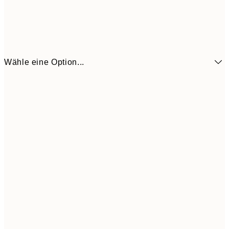
Wähle eine Option...
7,
21x30 cm