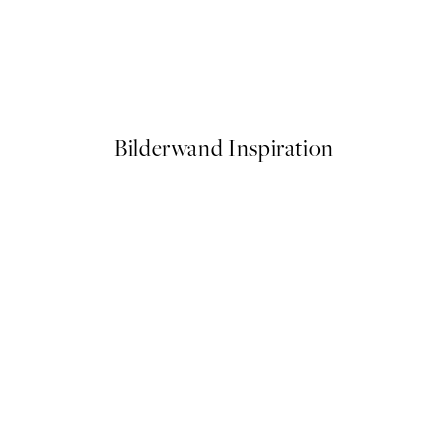
Poster
Summer Still Life Poster
Ab 13 €
Bilderwand Inspiration