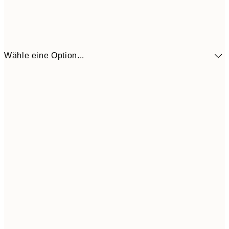
Wähle eine Option...
10,9
30x40 cm
21,