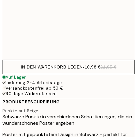
1
50x70 cm
27,2
70x100 cm
54,
Frame
options
IN DEN WARENKORB LEGEN
-
10,98 €
21,95 €
Auf Lager
Lieferung 2-4 Arbeitstage
Versandkostenfrei ab 59 €
90 Tage Widerrufsrecht
PRODUKTBESCHREIBUNG
Punkte auf Beige
Schwarze Punkte in verschiedenen Schattierungen, die ein
wunderschönes Poster ergeben
Poster mit gepunktetem Design in Schwarz - perfekt für