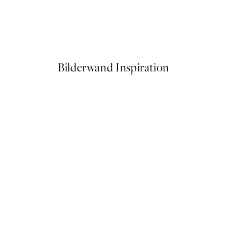
50%*
Life Happens Here Poster
Ab 3,98 €
7,95 €
Bilderwand Inspiration