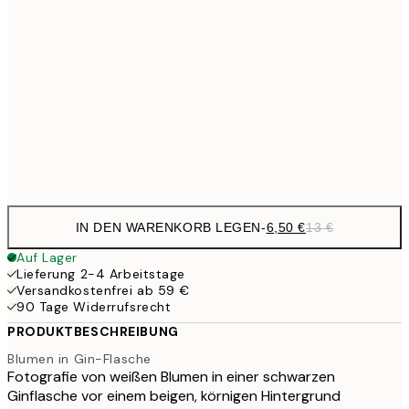
9,
30x40 cm
19,
16,2
50x70 cm
32,
Frame
options
IN DEN WARENKORB LEGEN
-
6,50 €
13 €
Auf Lager
Lieferung 2-4 Arbeitstage
Versandkostenfrei ab 59 €
90 Tage Widerrufsrecht
PRODUKTBESCHREIBUNG
Blumen in Gin-Flasche
Fotografie von weißen Blumen in einer schwarzen
Ginflasche vor einem beigen, körnigen Hintergrund