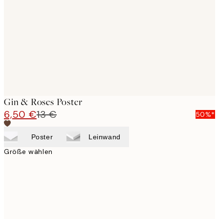
images
Gin & Roses Poster
6,50 €
13 €
50%*
Poster
Leinwand
Größe wählen