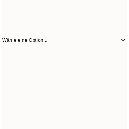
Wähle eine Option...
6,
21x30 cm