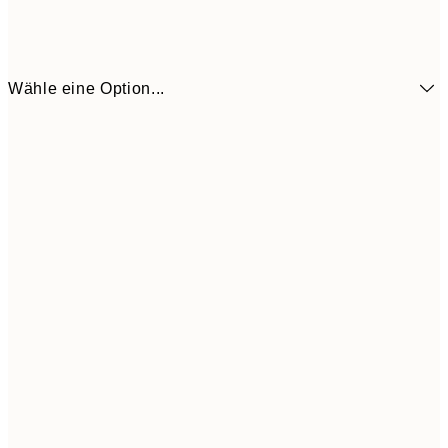
Wähle eine Option...
16,2
50x70 cm
32,