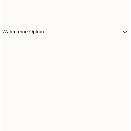
Wähle eine Option...
5,
30x40 cm
19,