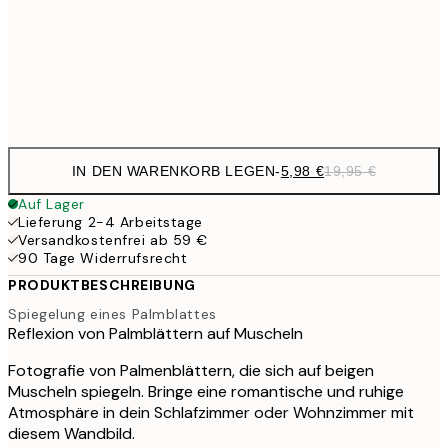
9,
50x70 cm
32,
Frame
options
IN DEN WARENKORB LEGEN
-
5,98 €
19,95 €
Auf Lager
Lieferung 2-4 Arbeitstage
Versandkostenfrei ab 59 €
90 Tage Widerrufsrecht
PRODUKTBESCHREIBUNG
Spiegelung eines Palmblattes
Reflexion von Palmblättern auf Muscheln
Fotografie von Palmenblättern, die sich auf beigen
Muscheln spiegeln. Bringe eine romantische und ruhige
Atmosphäre in dein Schlafzimmer oder Wohnzimmer mit
diesem Wandbild.