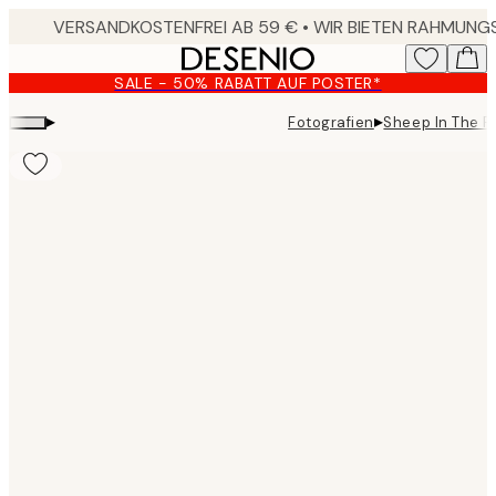
Skip
to
main
SALE - 50% RABATT AUF POSTER*
content.
▸
▸
Fotografien
Sheep In The F
Product
images