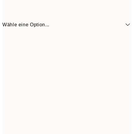
Wähle eine Option...
50x50 cm
30,4