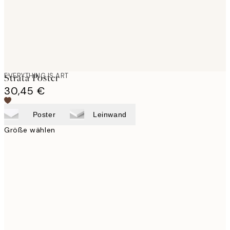
EVERYTHING IS ART
Strata Poster
30,45 €
Poster
Leinwand
Größe wählen