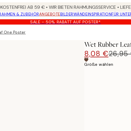
OSTENFREI AB 59 € • WIR BIETEN RAHMUNGSSERVICE • LIE
RAHMEN & ZUBEHÖR
ANGEBOTE
BILDERWÄNDE
INSPIRATION
FÜR UNT
SALE - 50% RABATT AUF POSTER*
af One Poster
Wet Rubber Lea
8,08 €
26,95
Größe wählen