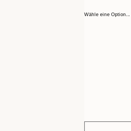
Wähle eine Option...
Frame
50x70 cm
options