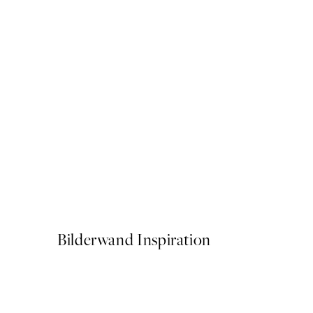
-70%
Outlet
Shopping Spree Poster
Ab 6,58 €
21,95 €
Bilderwand Inspiration