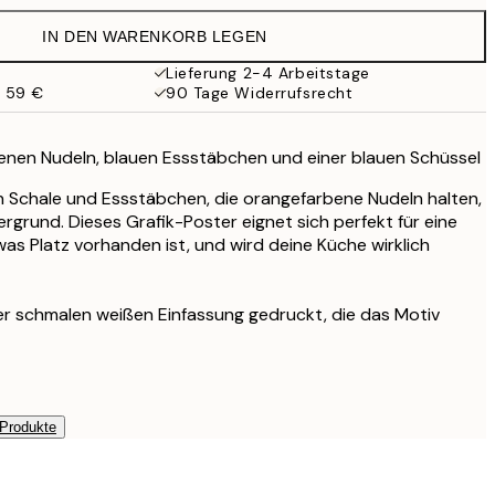
19,95 €
IN DEN WARENKORB LEGEN
13,48 €
26,95 €
Lieferung 2-4 Arbeitstage
b 59 €
90 Tage Widerrufsrecht
benen Nudeln, blauen Essstäbchen und einer blauen Schüssel
en Schale und Essstäbchen, die orangefarbene Nudeln halten,
rgrund. Dieses Grafik-Poster eignet sich perfekt für eine
was Platz vorhanden ist, und wird deine Küche wirklich
ner schmalen weißen Einfassung gedruckt, die das Motiv
 Produkte