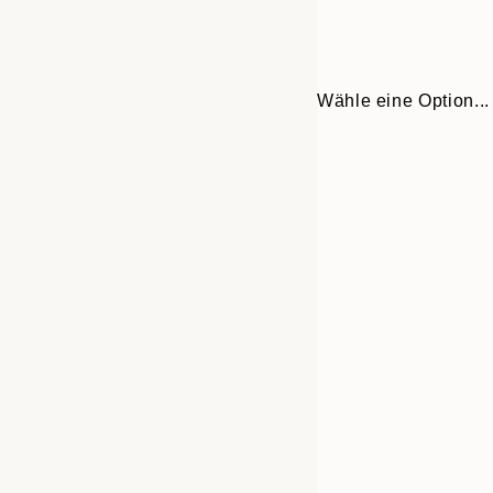
Wähle eine Option...
Frame
21x30 cm
options
30x40 cm