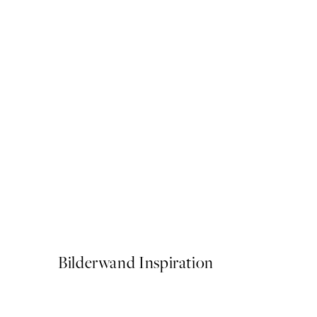
50%*
Yuzu Fruit Market Poster
Ab 9,98 €
19,95 €
Bilderwand Inspiration