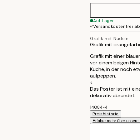
50x70 cm
Auf Lager
Versandkostenfrei a
Grafik mit Nudeln
Grafik mit orangefar
Grafik mit einer blau
vor einem beigen Hinte
Küche, in der noch et
aufpeppen.
<
Das Poster ist mit ei
dekorativ abrundet.
14084-4
Preishistorie
Erfahre mehr über unsere