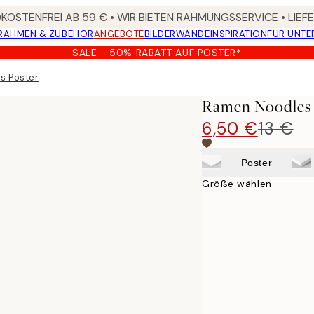
OSTENFREI AB 59 € • WIR BIETEN RAHMUNGSSERVICE • LIE
RAHMEN & ZUBEHÖR
ANGEBOTE
BILDERWÄNDE
INSPIRATION
FÜR UNT
SALE - 50% RABATT AUF POSTER*
s Poster
Ramen Noodles 
6,50 €
13 €
Poster
Größe wählen