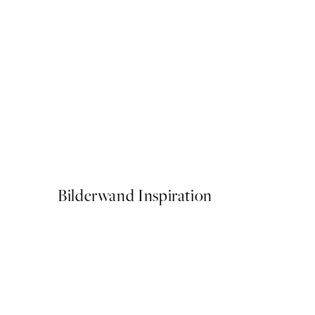
50%*
Mid Century Green No1 Po
Ab 6,50 €
13 €
Bilderwand Inspiration