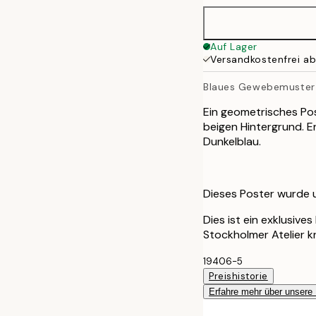
Auf Lager
Versandkostenfrei a
Blaues Gewebemuster
Ein geometrisches Pos
beigen Hintergrund. E
Dunkelblau.
Dieses Poster wurde ur
Dies ist ein exklusive
Stockholmer Atelier k
19406-5
Preishistorie
Erfahre mehr über unsere