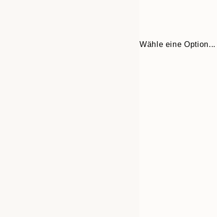
Wähle eine Option...
Frame
30x40 cm
options
50x70 cm