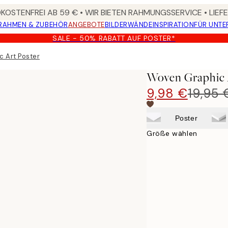
OSTENFREI AB 59 € • WIR BIETEN RAHMUNGSSERVICE • LIE
RAHMEN & ZUBEHÖR
ANGEBOTE
BILDERWÄNDE
INSPIRATION
FÜR UNT
SALE - 50% RABATT AUF POSTER*
 Art Poster
Woven Graphic 
9,98 €
19,95 
Poster
Größe wählen