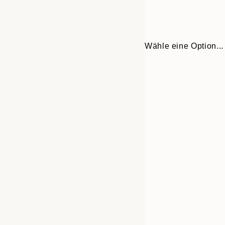
Wähle eine Option...
Frame
13x18 cm
options
21x30 cm