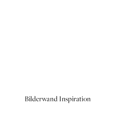
50%*
Olive Branches in Vase Post
Ab 6,50 €
13 €
Bilderwand Inspiration