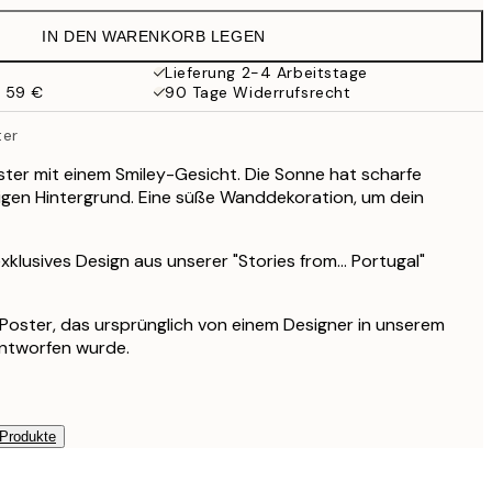
13 €
IN DEN WARENKORB LEGEN
9,98 €
19,95 €
Lieferung 2-4 Arbeitstage
b 59 €
90 Tage Widerrufsrecht
13,73 €
27,45 €
er
16,23 €
32,45 €
ter mit einem Smiley-Gesicht. Die Sonne hat scharfe
igen Hintergrund. Eine süße Wanddekoration, um dein
exklusives Design aus unserer "Stories from... Portugal"
s Poster, das ursprünglich von einem Designer in unserem
entworfen wurde.
 Produkte