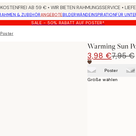
OSTENFREI AB 59 € • WIR BIETEN RAHMUNGSSERVICE • LIE
RAHMEN & ZUBEHÖR
ANGEBOTE
BILDERWÄNDE
INSPIRATION
FÜR UNT
SALE - 50% RABATT AUF POSTER*
Poster
Warming Sun Po
3,98 €
7,95 €
Poster
Größe wählen