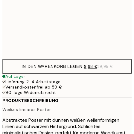
24,5
70x100 cm
59,5
100x150 cm
1
Frame
options
IN DEN WARENKORB LEGEN
-
9,98 €
19,95 €
Auf Lager
Lieferung 2-4 Arbeitstage
Versandkostenfrei ab 59 €
90 Tage Widerrufsrecht
PRODUKTBESCHREIBUNG
Weißes lineares Poster
Abstraktes Poster mit dünnen weißen wellenförmigen
Linien auf schwarzem Hintergrund. Schlichtes
minimalistisches Design, perfekt für moderne Wandkunst.