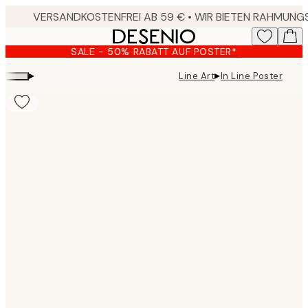
Skip
to
main
SALE - 50% RABATT AUF POSTER*
content.
▸
▸
Line Art
In Line Poster
Product
images