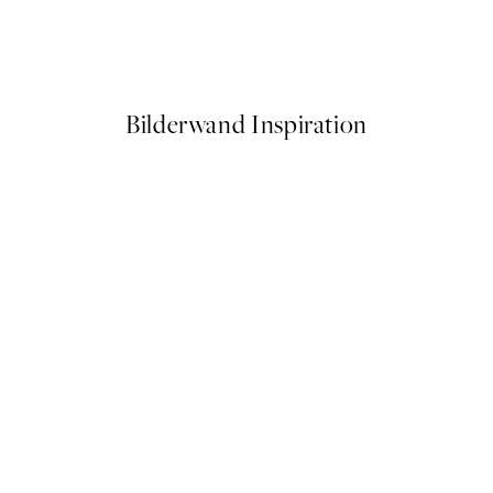
Live Loud Poster
Ab 3,98 €
7,95 €
Bilderwand Inspiration