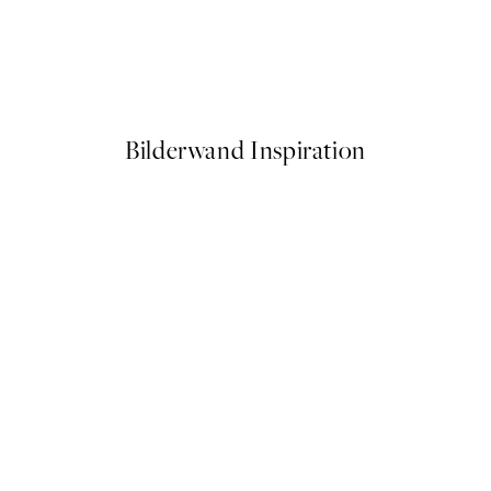
50%*
nd Paard Poster
Painted Shapes No1 Poster
Ab 10,98 €
21,95 €
Bilderwand Inspiration