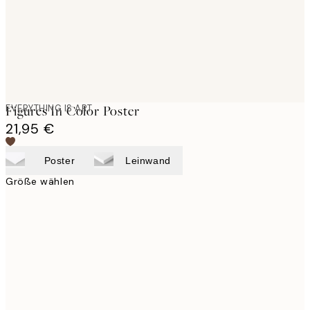
EVERYTHING IS ART
Figures In Color Poster
21,95 €
Poster
Leinwand
Größe wählen