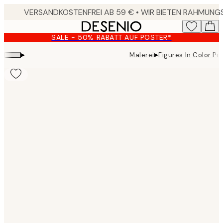
Skip
to
main
SALE - 50% RABATT AUF POSTER*
content.
▸
▸
Malerei
Figures In Color Po
Product
images