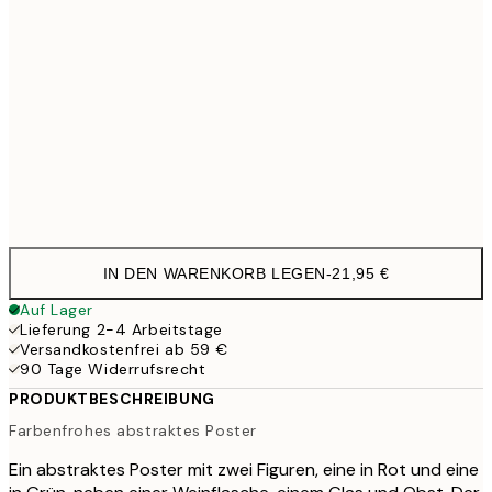
50x70 cm
3
100x150 cm
11
Frame
options
IN DEN WARENKORB LEGEN
-
21,95 €
Auf Lager
Lieferung 2-4 Arbeitstage
Versandkostenfrei ab 59 €
90 Tage Widerrufsrecht
PRODUKTBESCHREIBUNG
Farbenfrohes abstraktes Poster
Ein abstraktes Poster mit zwei Figuren, eine in Rot und eine