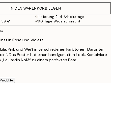
30,45 €
IN DEN WARENKORB LEGEN
19 €
38 €
Lieferung 2-4 Arbeitstage
b 59 €
90 Tage Widerrufsrecht
la
nst in Rosa und Violett.
 Lila, Pink und Weiß in verschiedenen Farbtönen. Darunter
rdin“. Das Poster hat einen handgemalten Look. Kombiniere
 „Le Jardin No13“ zu einem perfekten Paar.
 Produkte