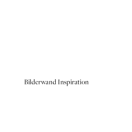
-70%
Outlet
Golden Rainbow Poster
Ab 6,58 €
21,95 €
Bilderwand Inspiration