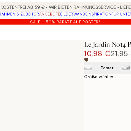
OSTENFREI AB 59 € • WIR BIETEN RAHMUNGSSERVICE • LIE
RAHMEN & ZUBEHÖR
ANGEBOTE
BILDERWÄNDE
INSPIRATION
FÜR UNT
SALE - 50% RABATT AUF POSTER*
Le Jardin No14 
10,98 €
21,95
Poster
Größe wählen