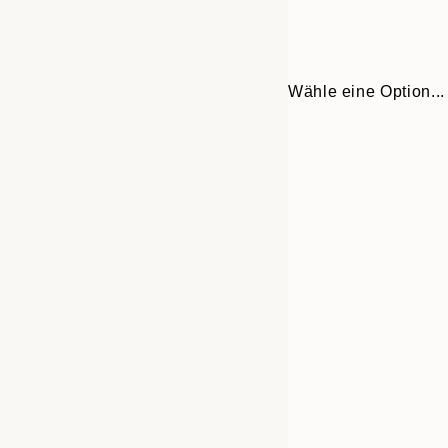
Wähle eine Option...
Frame
30x40 cm
options
40x50 cm