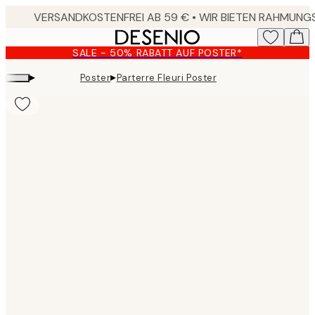
Skip
to
main
SALE - 50% RABATT AUF POSTER*
content.
▸
▸
Poster
Parterre Fleuri Poster
Product
images