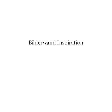
-70%
Outlet
Floral Painting No2 Poster
Ab 4,50 €
15 €
Bilderwand Inspiration