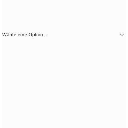
Wähle eine Option...
6,
21x30 cm