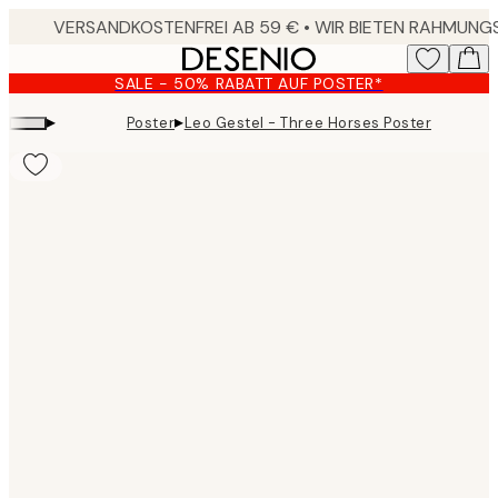
Skip
to
main
SALE - 50% RABATT AUF POSTER*
content.
▸
▸
Poster
Leo Gestel - Three Horses Poster
Product
images