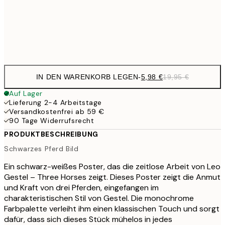
32,
Frame
options
IN DEN WARENKORB LEGEN
-
5,98 €
19,95 €
Auf Lager
Lieferung 2-4 Arbeitstage
Versandkostenfrei ab 59 €
90 Tage Widerrufsrecht
PRODUKTBESCHREIBUNG
Schwarzes Pferd Bild
Ein schwarz-weißes Poster, das die zeitlose Arbeit von Leo
Gestel – Three Horses zeigt. Dieses Poster zeigt die Anmut
und Kraft von drei Pferden, eingefangen im
charakteristischen Stil von Gestel. Die monochrome
Farbpalette verleiht ihm einen klassischen Touch und sorgt
dafür, dass sich dieses Stück mühelos in jedes