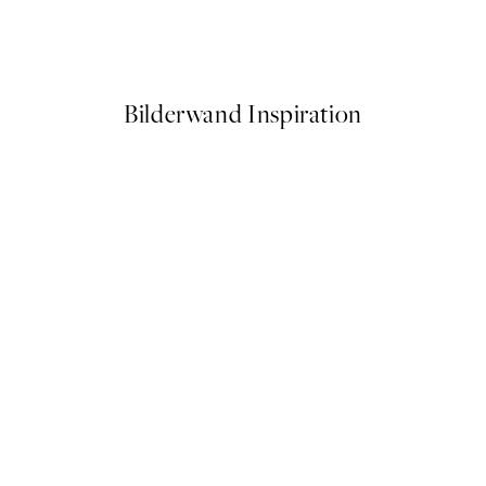
ssom Poster
Leaf It to Me Poster
Ab 3,98 €
7,95 €
Bilderwand Inspiration