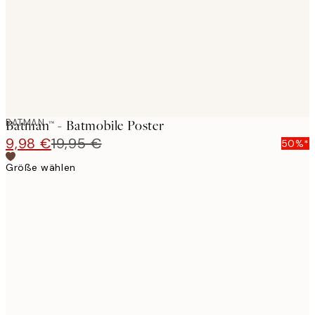
images
BATMAN
Batman™ - Batmobile Poster
9,98 €
19,95 €
50%*
Größe wählen