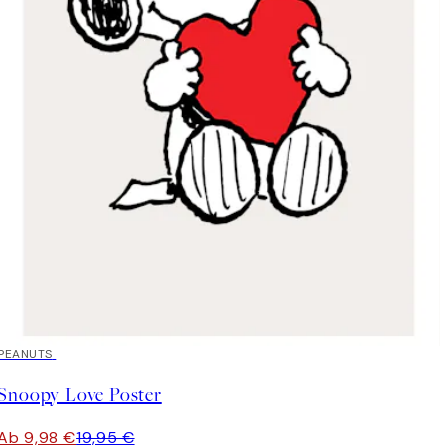
50%*
PEANUTS
Snoopy Love Poster
Ab 9,98 €
19,95 €