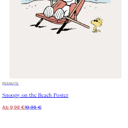
50%*
PEANUTS
Snoopy on the Beach Poster
Ab 9,98 €
19,95 €