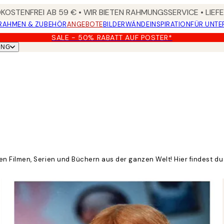
OSTENFREI AB 59 € • WIR BIETEN RAHMUNGSSERVICE • LIE
RAHMEN & ZUBEHÖR
ANGEBOTE
BILDERWÄNDE
INSPIRATION
FÜR UNT
SALE - 50% RABATT AUF POSTER*
UNG
 Filmen, Serien und Büchern aus der ganzen Welt! Hier findest du