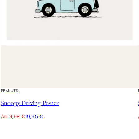
50%*
PEANUTS
Snoopy Driving Poster
Ab 9,98 €
19,95 €