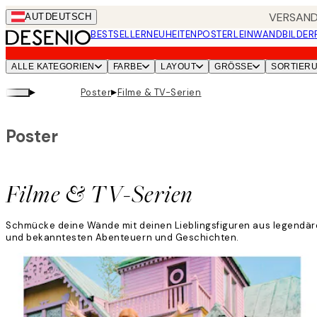
Skip
VERSANDK
AUT
DEUTSCH
to
BESTSELLER
NEUHEITEN
POSTER
LEINWANDBILDER
main
content.
ALLE KATEGORIEN
FARBE
LAYOUT
GRÖSSE
SORTIER
▸
▸
Poster
Filme & TV-Serien
Poster
Filme & TV-Serien
Schmücke deine Wände mit deinen Lieblingsfiguren aus legendären
und bekanntesten Abenteuern und Geschichten.