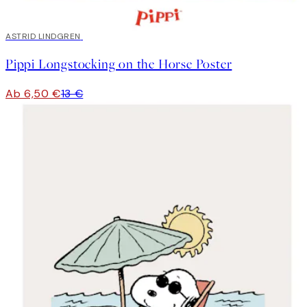
50%*
ASTRID LINDGREN
Pippi Longstocking on the Horse Poster
Ab 6,50 €
13 €