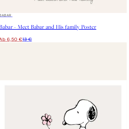
50%*
BABAR
Babar - Meet Babar and His family Poster
Ab 6,50 €
13 €