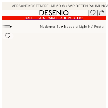
Skip
to
main
SALE - 50% RABATT AUF POSTER*
content.
▸
▸
Moderner Stil
Traces of Light No1 Poster
Product
images