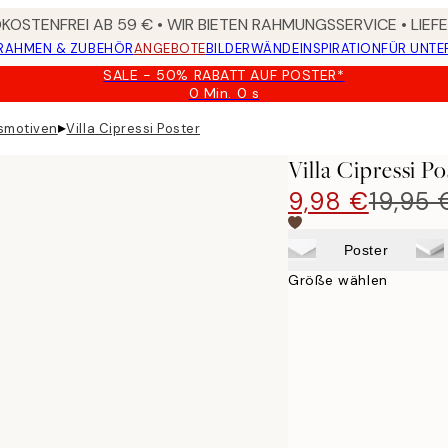
OSTENFREI AB 59 € • WIR BIETEN RAHMUNGSSERVICE • LIE
RAHMEN & ZUBEHÖR
ANGEBOTE
BILDERWÄNDE
INSPIRATION
FÜR UNT
SALE - 50% RABATT AUF POSTER*
0 Min.
0 s
Gültig
bis:
▸
smotiven
Villa Cipressi Poster
2026-
08-
Villa Cipressi Po
09
9,98 €
19,95 
Poster
Größe wählen