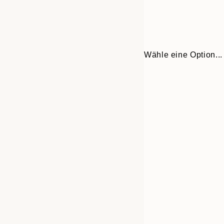
Wähle eine Option...
Frame
30x40 cm
options