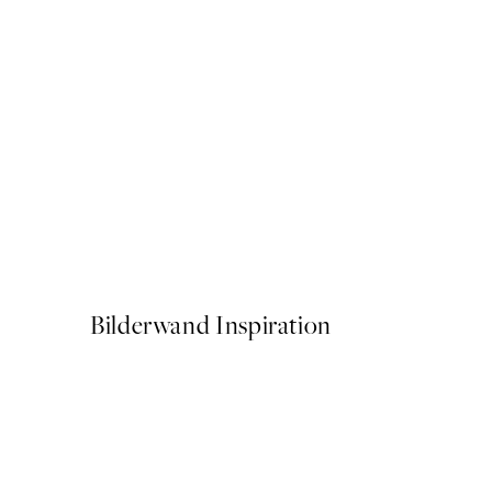
50%*
Soft Shapes No1 Poster
Ab 9,98 €
19,95 €
Bilderwand Inspiration