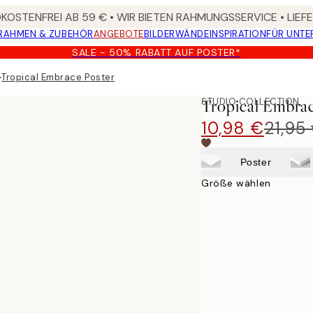
OSTENFREI AB 59 € • WIR BIETEN RAHMUNGSSERVICE • LIE
RAHMEN & ZUBEHÖR
ANGEBOTE
BILDERWÄNDE
INSPIRATION
FÜR UNT
SALE - 50% RABATT AUF POSTER*
▸
Tropical Embrace Poster
STUDIO COLLECTION
Tropical Embrac
10,98 €
21,95
Poster
Größe wählen