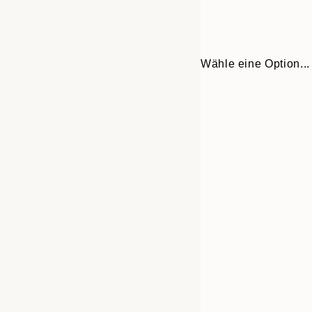
Wähle eine Option...
Frame
30x40 cm
options
50x70 cm