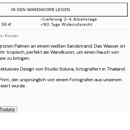
38 €
IN DEN WARENKORB LEGEN
27,23 €
54,45 €
Lieferung 2-4 Arbeitstage
b 59 €
90 Tage Widerrufsrecht
ts-Poster
 grünen Palmen an einem weißen Sandstrand. Das Wasser ist
ehr tropisch, perfekt als Wandkunst, um einen Hauch von
use zu bringen.
exklusives Design von Studio Soluna, fotografiert in Thailand.
r Print, der ursprünglich von einem Fotografen aus unserem
reiert wurde.
 Produkte