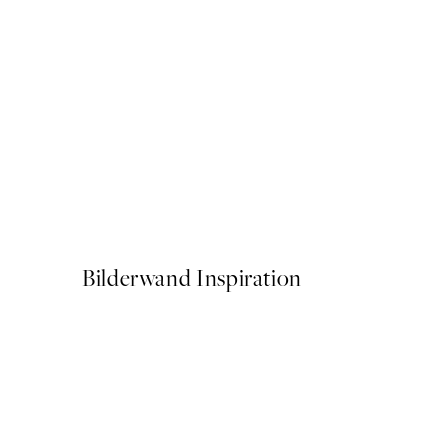
50%*
Baby Turtle Poster
Ab 6,50 €
13 €
Bilderwand Inspiration