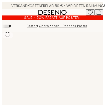
Skip
to
main
SALE - 50% RABATT AUF POSTER*
content.
▸
▸
Poster
Ohara Koson - Peacock Poster
Product
images