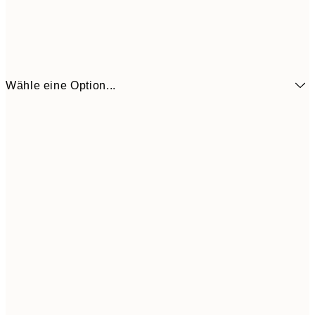
Wähle eine Option...
6,
21x30 cm