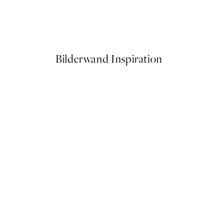
 by Hilma af Klint
Ohara Koson - Pheasant on C
Ab 6,50 €
13 €
Bilderwand Inspiration