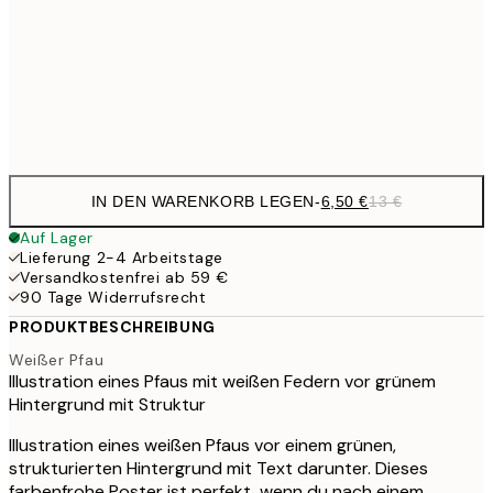
16,2
50x70 cm
32,
Frame
options
IN DEN WARENKORB LEGEN
-
6,50 €
13 €
Auf Lager
Lieferung 2-4 Arbeitstage
Versandkostenfrei ab 59 €
90 Tage Widerrufsrecht
PRODUKTBESCHREIBUNG
Weißer Pfau
Illustration eines Pfaus mit weißen Federn vor grünem
Hintergrund mit Struktur
Illustration eines weißen Pfaus vor einem grünen,
strukturierten Hintergrund mit Text darunter. Dieses
farbenfrohe Poster ist perfekt, wenn du nach einem