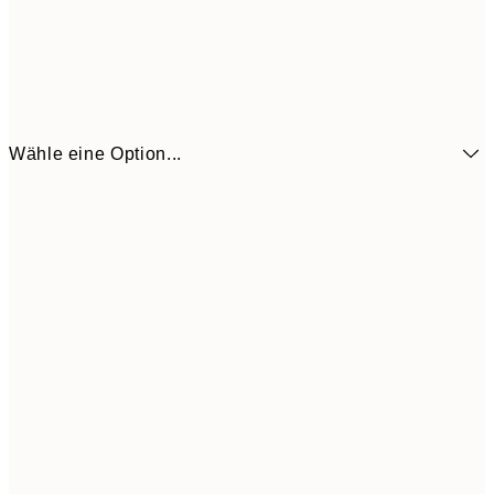
Wähle eine Option...
6,
21x30 cm