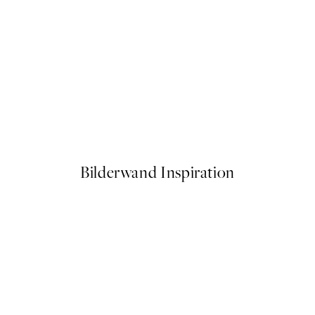
50%*
r
Abstract Shapes and Lines Po
Ab 6,50 €
13 €
Bilderwand Inspiration