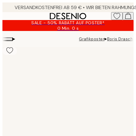
Skip
to
main
SALE - 50% RABATT AUF POSTER*
content.
0 Min.
0 s
Gültig
bis:
▸
▸
Grafikposter
Boris Draschof
2026-
08-
09
Product