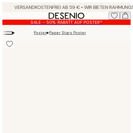
Skip
to
main
SALE - 50% RABATT AUF POSTER*
content.
▸
▸
Poster
Paper Stars Poster
Product
images