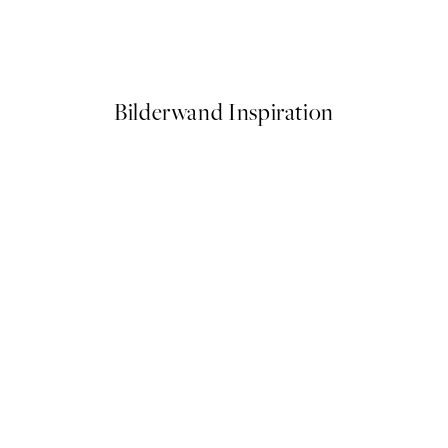
Soft Hands Poster
Ab 10,98 €
21,95 €
Bilderwand Inspiration