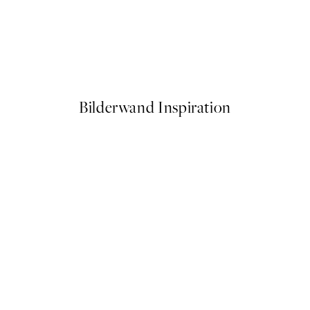
-40%
 No1 Poster
Flowy Forms Postersets
Ab 23,94 €
39,90 €
Bilderwand Inspiration