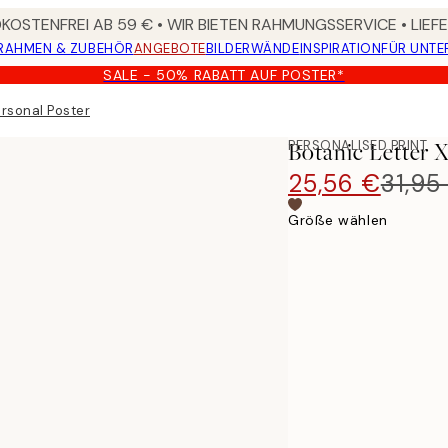
OSTENFREI AB 59 € • WIR BIETEN RAHMUNGSSERVICE • LIE
RAHMEN & ZUBEHÖR
ANGEBOTE
BILDERWÄNDE
INSPIRATION
FÜR UNT
SALE - 50% RABATT AUF POSTER*
ersonal Poster
PERSONALISED PRINT
Botanic Letter X
25,56 €
31,95
Größe wählen