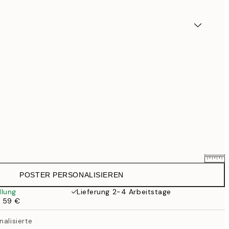
POSTER PERSONALISIEREN
25,56 €
31,95 €
llung
Lieferung 2-4 Arbeitstage
b 59 €
33,56 €
41,95 €
nalisierte