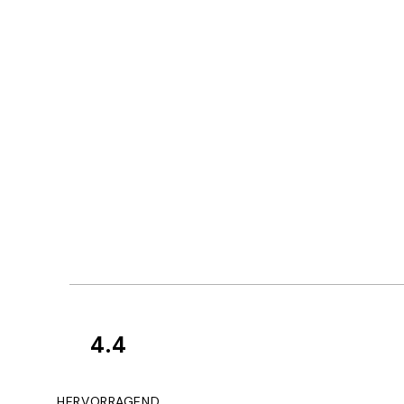
4.4
Kundenbewertun
Great
HERVORRAGEND