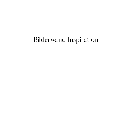
50%*
e Poster
Abstract Green Shapes No2 
Ab 6,50 €
13 €
Bilderwand Inspiration