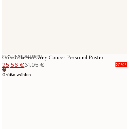
images
PERSONALISED PRINT
Constellation Grey Cancer Personal Poster
25,56 €
31,95 €
20%*
Größe wählen