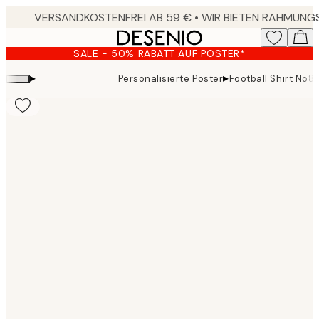
Skip
to
main
SALE - 50% RABATT AUF POSTER*
content.
▸
▸
Personalisierte Poster
Football Shirt No8
Product
images