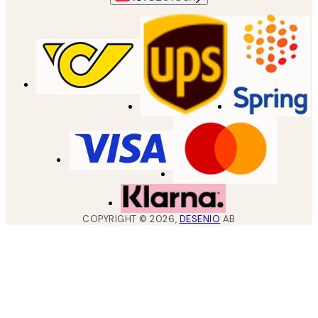
COPYRIGHT ©
2026
,
DESENIO
AB