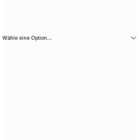
Wähle eine Option...
6,
21x30 cm