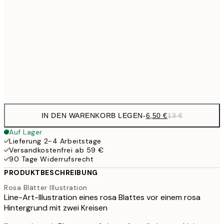
9,
30x40 cm
19,
16,2
50x70 cm
32,
Frame
options
IN DEN WARENKORB LEGEN
-
6,50 €
13 €
Auf Lager
Lieferung 2-4 Arbeitstage
Versandkostenfrei ab 59 €
90 Tage Widerrufsrecht
PRODUKTBESCHREIBUNG
Rosa Blätter Illustration
Line-Art-Illustration eines rosa Blattes vor einem rosa
Hintergrund mit zwei Kreisen