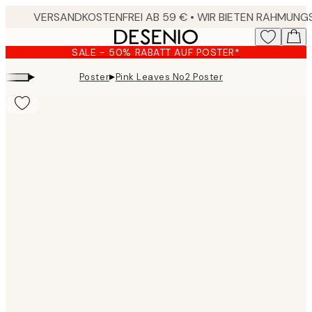
Skip
to
main
SALE - 50% RABATT AUF POSTER*
content.
▸
▸
Poster
Pink Leaves No2 Poster
Product
images