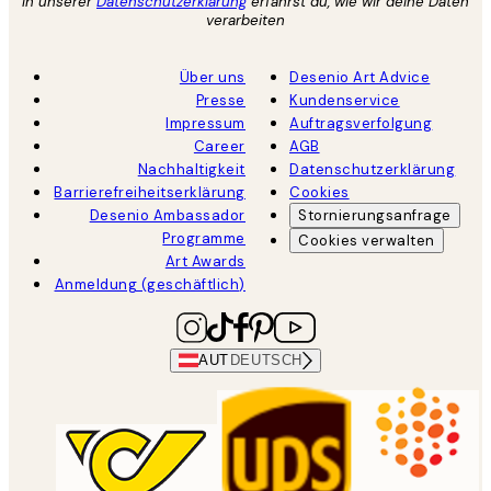
In unserer
Datenschutzerklärung
erfährst du, wie wir deine Daten
verarbeiten
Über uns
Desenio Art Advice
Presse
Kundenservice
Impressum
Auftragsverfolgung
Career
AGB
Nachhaltigkeit
Datenschutzerklärung
Barrierefreiheitserklärung
Cookies
Desenio Ambassador
Stornierungsanfrage
Programme
Cookies verwalten
Art Awards
Anmeldung (geschäftlich)
AUT
DEUTSCH