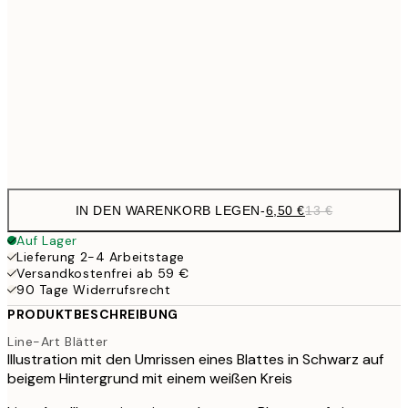
9,
30x40 cm
19,
16,2
50x70 cm
32,
Frame
options
IN DEN WARENKORB LEGEN
-
6,50 €
13 €
Auf Lager
Lieferung 2-4 Arbeitstage
Versandkostenfrei ab 59 €
90 Tage Widerrufsrecht
PRODUKTBESCHREIBUNG
Line-Art Blätter
Illustration mit den Umrissen eines Blattes in Schwarz auf
beigem Hintergrund mit einem weißen Kreis