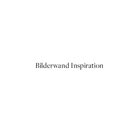
50%*
Beige Golden Flow No1 Poste
Ab 6,50 €
13 €
Bilderwand Inspiration