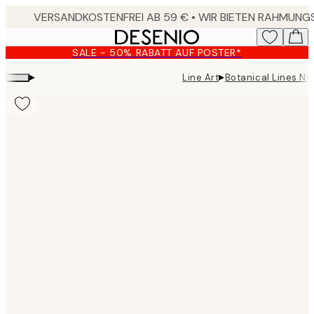
Skip
to
main
SALE - 50% RABATT AUF POSTER*
content.
▸
▸
Line Art
Botanical Lines No
Product
images