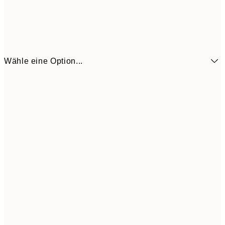
Wähle eine Option...
6,
21x30 cm