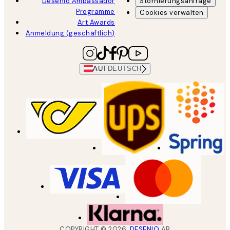
Desenio Ambassador
Stornierungsanfrage
Programme
Cookies verwalten
Art Awards
Anmeldung (geschäftlich)
AUT
DEUTSCH
COPYRIGHT ©
2026
,
DESENIO
AB