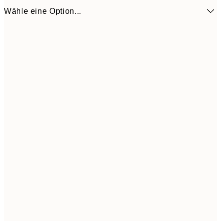
Wähle eine Option...
6,
21x30 cm
Frame
options