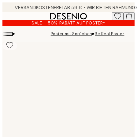
Skip
to
main
SALE - 50% RABATT AUF POSTER*
content.
▸
▸
Poster mit Sprüchen
Be Real Poster
Product
images