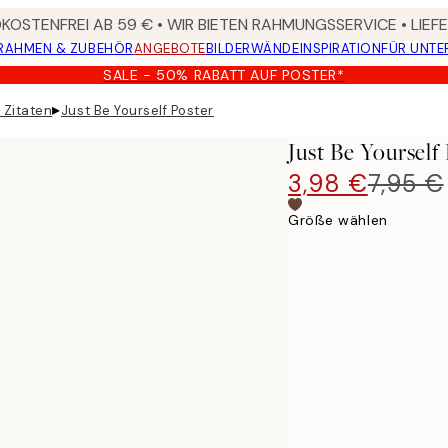
OSTENFREI AB 59 € • WIR BIETEN RAHMUNGSSERVICE • LIE
RAHMEN & ZUBEHÖR
ANGEBOTE
BILDERWÄNDE
INSPIRATION
FÜR UNT
SALE - 50% RABATT AUF POSTER*
▸
 Zitaten
Just Be Yourself Poster
Just Be Yourself
3,98 €
7,95 €
Größe wählen