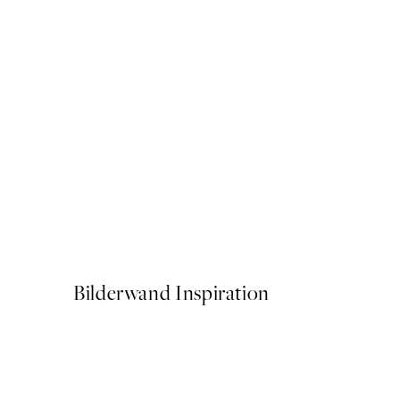
50%*
Bauhaus Design Swirls Post
Ab 6,50 €
13 €
Bilderwand Inspiration