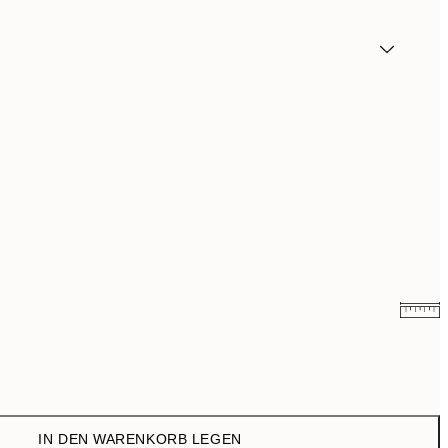
3,98 €
7,95 €
6,50 €
13 €
IN DEN WARENKORB LEGEN
9,98 €