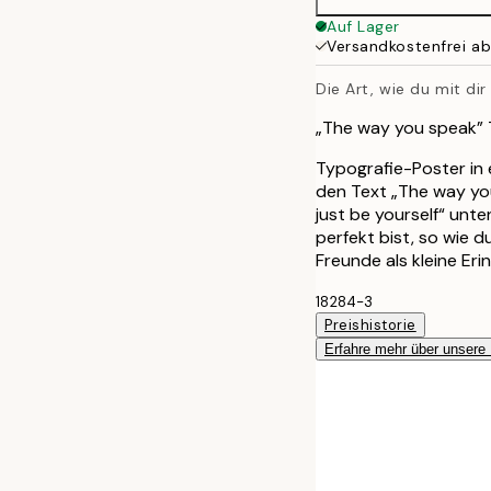
30x40 cm
Auf Lager
Versandkostenfrei a
50x70 cm
Die Art, wie du mit dir
„The way you speak” 
Typografie-Poster in
den Text „The way yo
just be yourself“ unte
perfekt bist, so wie 
Freunde als kleine Eri
18284-3
Preishistorie
Erfahre mehr über unsere