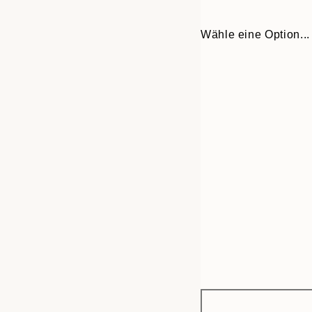
Wähle eine Option...
Frame
13x18 cm
options
21x30 cm