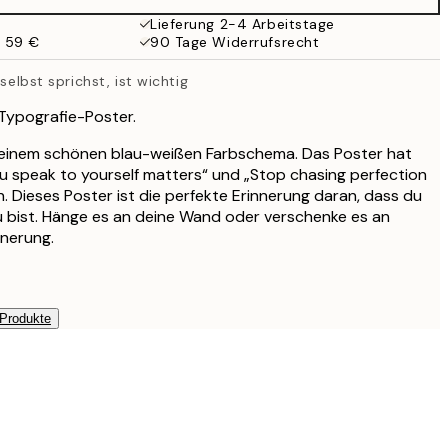
19,95 €
Lieferung 2-4 Arbeitstage
b 59 €
90 Tage Widerrufsrecht
16,23 €
32,45 €
 selbst sprichst, ist wichtig
Typografie-Poster.
 einem schönen blau-weißen Farbschema. Das Poster hat
u speak to yourself matters“ und „Stop chasing perfection
n. Dieses Poster ist die perfekte Erinnerung daran, dass du
du bist. Hänge es an deine Wand oder verschenke es an
nnerung.
 Produkte