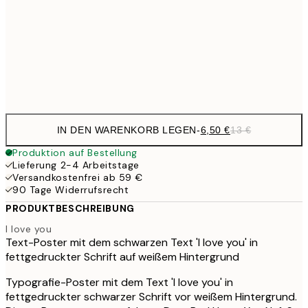
16,2
50x70 cm
32,
Frame
options
IN DEN WARENKORB LEGEN
-
6,50 €
13 €
Produktion auf Bestellung
Lieferung 2-4 Arbeitstage
Versandkostenfrei ab 59 €
90 Tage Widerrufsrecht
PRODUKTBESCHREIBUNG
I love you
Text-Poster mit dem schwarzen Text 'I love you' in
fettgedruckter Schrift auf weißem Hintergrund
Typografie-Poster mit dem Text 'I love you' in
fettgedruckter schwarzer Schrift vor weißem Hintergrund.