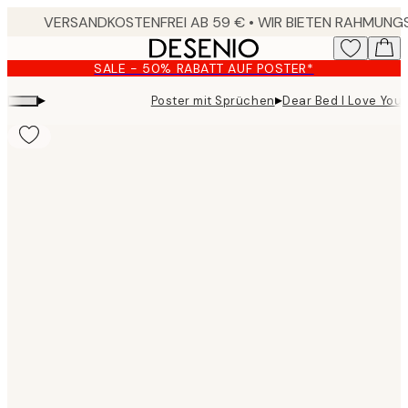
Skip
to
main
SALE - 50% RABATT AUF POSTER*
content.
▸
▸
Poster mit Sprüchen
Dear Bed I Love You 
Product
images