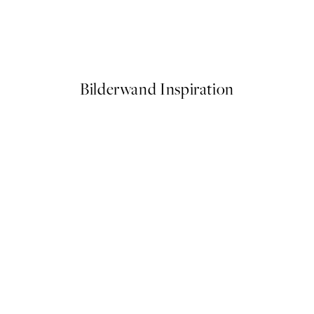
Asymmetrical Shapes No2 Po
Ab 9,98 €
19,95 €
Bilderwand Inspiration