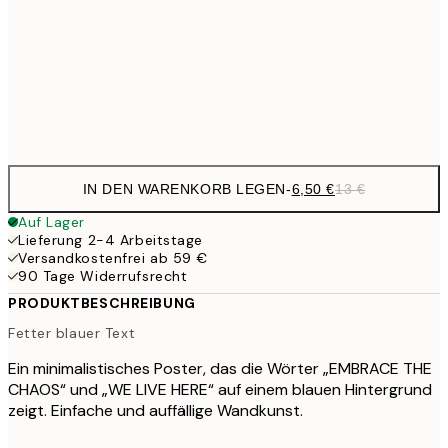
16,2
50x70 cm
32,
Frame
options
IN DEN WARENKORB LEGEN
-
6,50 €
13 €
Auf Lager
Lieferung 2-4 Arbeitstage
Versandkostenfrei ab 59 €
90 Tage Widerrufsrecht
PRODUKTBESCHREIBUNG
Fetter blauer Text
Ein minimalistisches Poster, das die Wörter „EMBRACE THE
CHAOS“ und „WE LIVE HERE“ auf einem blauen Hintergrund
zeigt. Einfache und auffällige Wandkunst.