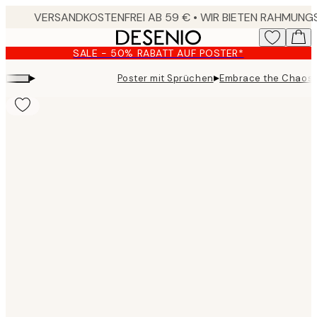
Skip
to
main
SALE - 50% RABATT AUF POSTER*
content.
▸
▸
Poster mit Sprüchen
Embrace the Chaos 
Product
images