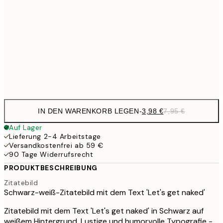
9,
30x40 cm
19,
16,2
50x70 cm
32,
Frame
options
IN DEN WARENKORB LEGEN
-
3,98 €
7,95 €
Auf Lager
Lieferung 2-4 Arbeitstage
Versandkostenfrei ab 59 €
90 Tage Widerrufsrecht
PRODUKTBESCHREIBUNG
Zitatebild
Schwarz-weiß-Zitatebild mit dem Text 'Let's get naked'
Zitatebild mit dem Text 'Let's get naked' in Schwarz auf
weißem Hintergrund. Lustige und humorvolle Typografie -