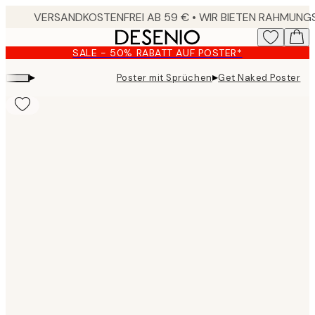
Skip
to
main
SALE - 50% RABATT AUF POSTER*
content.
▸
▸
Poster mit Sprüchen
Get Naked Poster
Product
images