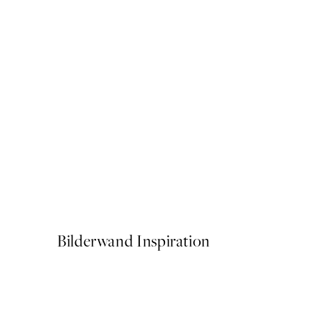
NEUHEITEN
Flightmode Poster
Ab 15 €
Bilderwand Inspiration