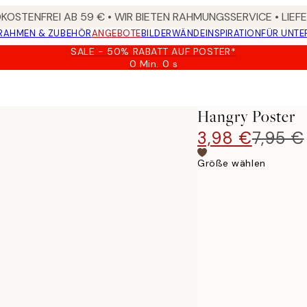
OSTENFREI AB 59 € • WIR BIETEN RAHMUNGSSERVICE • LIE
RAHMEN & ZUBEHÖR
ANGEBOTE
BILDERWÄNDE
INSPIRATION
FÜR UNT
SALE - 50% RABATT AUF POSTER*
0 Min.
0 s
Gültig
bis:
2026-
08-
Hangry Poster
09
3,98 €
7,95 €
Größe wählen