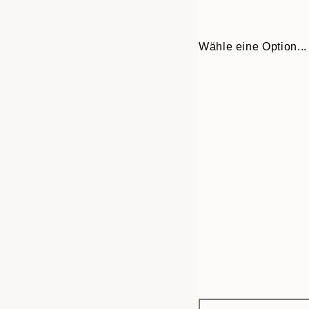
Wähle eine Option...
Frame
13x18 cm
options
21x30 cm