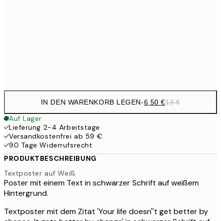
30x40 cm
19,
13,7
40x50 cm
27,
Frame
options
IN DEN WARENKORB LEGEN
-
6,50 €
13 €
Auf Lager
Lieferung 2-4 Arbeitstage
Versandkostenfrei ab 59 €
90 Tage Widerrufsrecht
PRODUKTBESCHREIBUNG
Textposter auf Weiß
Poster mit einem Text in schwarzer Schrift auf weißem
Hintergrund.
Textposter mit dem Zitat 'Your life doesn''t get better by