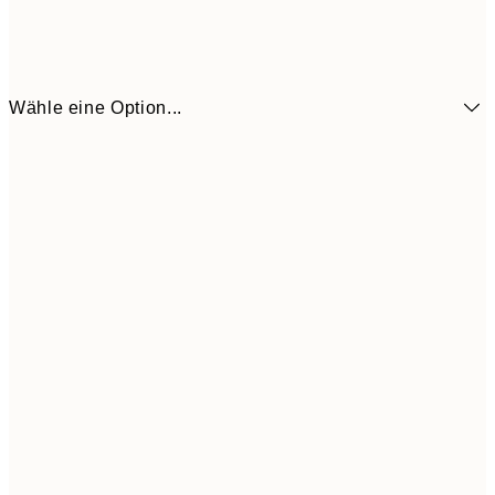
Wähle eine Option...
6,
21x30 cm
9,