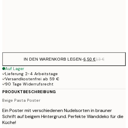
30x40 cm
19,
16,2
50x70 cm
32,
Frame
options
IN DEN WARENKORB LEGEN
-
6,50 €
13 €
Auf Lager
Lieferung 2-4 Arbeitstage
Versandkostenfrei ab 59 €
90 Tage Widerrufsrecht
PRODUKTBESCHREIBUNG
Beige Pasta Poster
Ein Poster mit verschiedenen Nudelsorten in brauner
Schrift auf beigem Hintergrund. Perfekte Wanddeko für die
Küche!