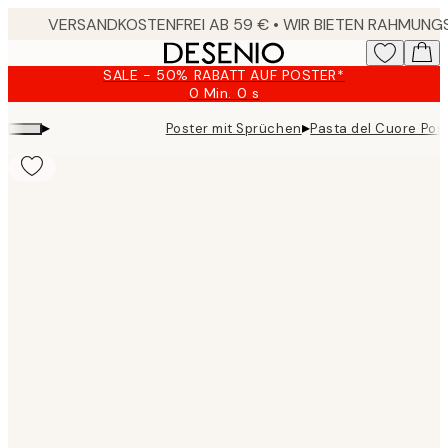
Skip
to
main
SALE - 50% RABATT AUF POSTER*
content.
0 Min.
0 s
Gültig
bis:
▸
▸
Poster mit Sprüchen
Pasta del Cuore Pos
2026-
08-
10
Product