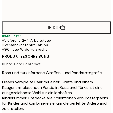
39,
38,9
50x70 cm
64,
IN DEN
Auf Lager
Lieferung 2-4 Arbeitstage
Versandkostenfrei ab 59 €
90 Tage Widerrufsrecht
PRODUKTBESCHREIBUNG
Bunte Tiere Posterset
Rosa und türkisfarbene Giraffen- und Pandafotografie
Dieses verspielte Paar mit einer Giraffe und einem
Kaugummi-blasenden Panda in Rosa und Türkis ist eine
ausgezeichnete Wahl für ein lebhaftes
Kinderzimmer. Entdecke alle Kollektionen von Posterpacks
für Kinder und kombiniere sie, um die perfekte Bilderwand
zu erstellen.