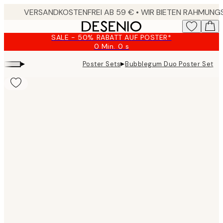
Skip
to
main
SALE - 50% RABATT AUF POSTER*
content.
0 Min.
0 s
Gültig
bis:
▸
▸
Poster Sets
Bubblegum Duo Poster Set
2026-
08-
10
Product